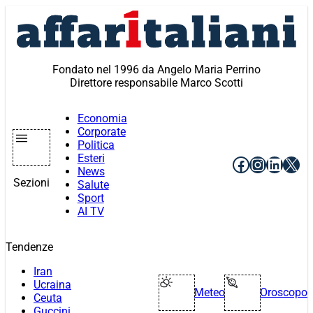
Vai
al
contenuto
Fondato nel 1996 da Angelo Maria Perrino
Direttore responsabile Marco Scotti
Economia
Corporate
Politica
Esteri
Facebook
Instagr
Linke
X
News
Sezioni
Salute
Sport
AI TV
Tendenze
Iran
Ucraina
Meteo
Oroscopo
Ceuta
Guccini