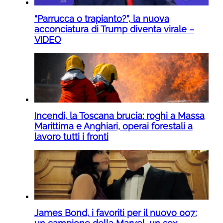
“Parrucca o trapianto?”, la nuova
acconciatura di Trump diventa virale –
VIDEO
Incendi, la Toscana brucia: roghi a Massa
Marittima e Anghiari, operai forestali a
lavoro tutti i fronti
James Bond, i favoriti per il nuovo 007: