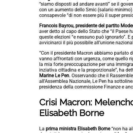
“siamo disposti ad andare avanti” se il gover
con un aumento dello Smic (salario minimo)
consapevole “di non essere più il super pres
Francois Bayrou, presidente del partito Mod
aver detto al capo dello Stato che “il Paese 
queste elezioni “e nessuno può ignorarlo”. E p
avvicinarci il più possibile all’unione nazion
“Con il presidente Macron abbiamo parlato dei
vanno affrontati con urgenza, come quello ri
la mia forte preoccupazione per una immigraz
inziativa cittadina e la proporzionale”, ha dett
Marine Le Pen
. Osservando che il Rassemble
all’Assemblea Nazionale, Le Pen ha sottolineat
presidenza della commissione Finanze e anche
Crisi Macron: Melencho
Elisabeth Borne
La
prima ministra Elisabeth Borne
“non ha alc