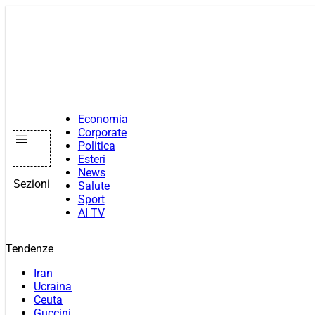
Vai
al
contenuto
Economia
Corporate
Politica
Esteri
News
Sezioni
Salute
Sport
AI TV
Tendenze
Iran
Ucraina
Ceuta
Guccini