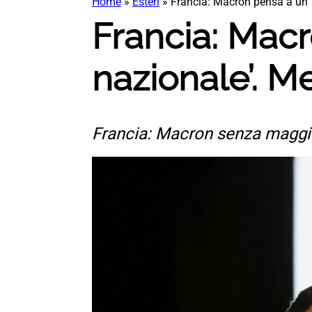
Home
»
Esteri
»
Francia: Macron pensa a un ‘
Francia: Macr
nazionale’. 
Francia: Macron senza maggior