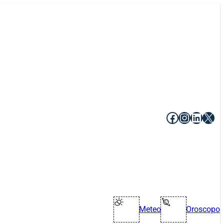
Facebook
Instagr
Linke
X
Meteo
Oroscopo