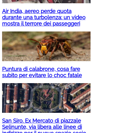
Air India, aereo perde quota
durante una turbolenza: un video
mostra il terrore dei passeggeri
Puntura di calabrone, cosa fare
subito per evitare lo choc fatale
San Siro. Ex Mercato di piazzale
Selinunte, via libera alle linee di