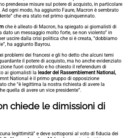
no prendesse misure sul potere di acquisto, in particolare
. Ad ogni modo, ha aggiunto Faure, Macron è sembrato
idente” che era stato nel primo quinquennato.
em
che è alleato di Macron, ha spiegato ai giornalisti di
ha dato un messaggio molto forte, se non violento” in
er uscire dalla crisi politica che si è creata, “dobbiamo
ale”, ha aggiunto Bayrou.
 problemi dei francesi e gli ho detto che alcuni temi
guardante il potere di acquisto, ma ho anche evidenziato
ione fuori controllo e ho chiesto il referendum di
o ai giornalisti la
leader del Rassemblement National,
mnt National è il primo gruppo di opposizione
o che “è legittima la nostra richiesta di avere la
 quella di avere un vice presidente”.
n chiede le dimissioni
di
una legittimità” e deve sottoporsi al voto di fiducia dei