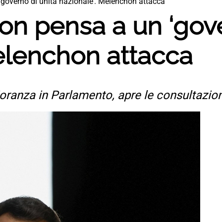
governo di unità nazionale’. Melenchon attacca
on pensa a un ‘gove
Melenchon attacca
anza in Parlamento, apre le consultazioni