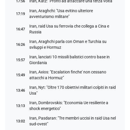
Iran, Katz: "Pronti ad attaccare una terza volta"
17:56
Iran, Araghchi: "Usa evitino ulteriore
17:19
avventurismo militare"
Iran, raid Usa su ferrovia che collega a Cina e
16:47
Russia
Iran, Araghchi parla con Oman e Turchia su
16:26
sviluppi e Hormuz
Iran, lanciati 10 missili balistici contro base in
15:57
Giordania
Iran, Axios: "Escalation finche' non cessano
15:49
attacchi a Hormuz"
Iran, Nyt: "Oltre 170 obiettivi militari colpiti in raid
13:46
Usa"
Iran, Dombrovskis: "Economia Ue resiliente a
13:13
shock energetico"
Iran, Pasdaran: "Tre membri uccisi in raid Usa nel
13:02
sud-ovest"