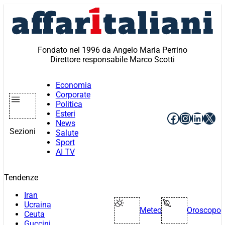
Vai
al
contenuto
Fondato nel 1996 da Angelo Maria Perrino
Direttore responsabile Marco Scotti
Economia
Corporate
Politica
Esteri
Facebook
Instagr
Linke
X
News
Sezioni
Salute
Sport
AI TV
Tendenze
Iran
Ucraina
Meteo
Oroscopo
Ceuta
Guccini