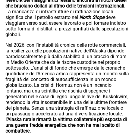
network dei villaggi artici restano ancorati a motori diesel
che bruciano dollari al ritmo delle tensioni internazionali
.
La mancanza di infrastrutture di raffinazione locali
significa che il petrolio estratto nel
North Slope
deve
viaggiare verso sud, essere lavorato e poi tornare indietro
sotto forma di distillati a prezzi gonfiati dalle speculazioni
globali.
Nel 2026, con l’instabilità cronica delle rotte commerciali,
la resilienza delle popolazioni native dell’Alaska dipende
paradossalmente più dalla stabilità di un braccio di mare
in Medio Oriente che dalle risorse custodite nel proprio
sottosuolo. L’analisi di fondo che emerge dalle cronache
quotidiane dell’America artica rappresenta un monito sulla
fragilità del concetto di autosufficienza in un mondo
globalizzato. La crisi di Hormuz non è un incendio
lontano, ma una scintilla che rischia di spegnere i
generatori nelle case di legno lungo le rive del Kuskokwim,
rendendo la vita insostenibile in una delle ultime frontiere
del pianeta. Senza una strategia di raffinazione locale o
un passaggio accelerato ad una diversificazione locale,
l’Alaska rurale rimarrà la vittima collaterale più esposta di
una guerra fredda energetica che non ha mai scelto di
combattere.