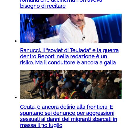
bisogno di recitare
Ranucci, il “soviet di Teulada” e la guerra
dentro Report: nella redazione è un
risiko. Ma il conduttore è ancora a galla
Ceuta, è ancora delirio alla frontiera. E
spuntano sei denunce per aggressioni
sessuali ai danni dei migranti sbarcati in
massa il 30 luglio