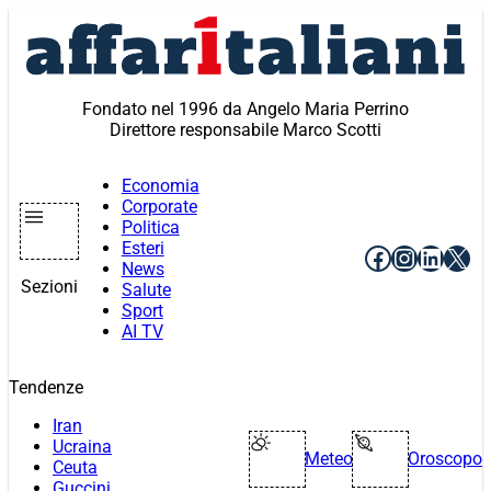
Vai
al
contenuto
Fondato nel 1996 da Angelo Maria Perrino
Direttore responsabile Marco Scotti
Economia
Corporate
Politica
Esteri
Facebook
Instagr
Linke
X
News
Sezioni
Salute
Sport
AI TV
Tendenze
Iran
Ucraina
Meteo
Oroscopo
Ceuta
Guccini