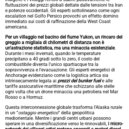
fluttuazioni dei prezzi globali dettate dalle tensioni tra Iran
e potenze occidentali. Gli esperti sottolineano come ogni
escalation nel Golfo Persico provochi un effetto domino
immediato sui costi di raffinazione della West Coast
americana.
Per un villaggio nel bacino del fiume Yukon, un rincaro del
greggio a migliaia di chilometri di distanza non è
un’astrazione statistica, ma una minaccia esistenziale
.
Durante i mesi invernali, quando le temperature
precipitano a 40 gradi sotto lo zero, il costo del
combustibile diventa l’unico spartiacque tra la
sopravvivenza e l’evacuazione. Gli esperti energetici di
Anchorage evidenziano come la logistica artica sia
intrinsecamente legata ai
prezzi del bunker fuel
e alle
tariffe assicurative marittime che schizzano alle stelle
ogni volta che un drone minaccia una petroliera nel Mar
Rosso o a Hormuz.
Questa interconnessione globale trasforma l’Alaska rurale
in un “
ostaggio energetico
” della geopolitica
mediorientale. Mentre i grandi centri urbani possono
sperare in una diversificazione verso le rinnovabili,
i micro-