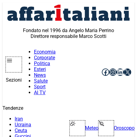
Vai
al
contenuto
Fondato nel 1996 da Angelo Maria Perrino
Direttore responsabile Marco Scotti
Economia
Corporate
Politica
Esteri
Facebook
Instagr
Linke
X
News
Sezioni
Salute
Sport
AI TV
Tendenze
Iran
Ucraina
Meteo
Oroscopo
Ceuta
Guccini