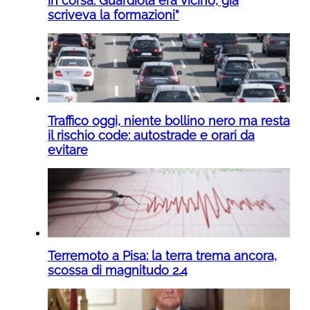
in corsa. Guardiola era vicino, già
scriveva la formazioni”
Traffico oggi, niente bollino nero ma resta
il rischio code: autostrade e orari da
evitare
Terremoto a Pisa: la terra trema ancora,
scossa di magnitudo 2.4