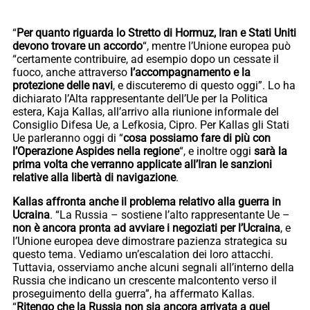
“
Per quanto riguarda lo Stretto di Hormuz, Iran e Stati Uniti
devono trovare un accordo
“, mentre l’Unione europea può
“certamente contribuire, ad esempio dopo un cessate il
fuoco, anche attraverso
l’accompagnamento e la
protezione delle navi
, e discuteremo di questo oggi”. Lo ha
dichiarato l’Alta rappresentante dell’Ue per la Politica
estera, Kaja Kallas, all’arrivo alla riunione informale del
Consiglio Difesa Ue, a Lefkosia, Cipro. Per Kallas gli Stati
Ue parleranno oggi di “
cosa possiamo fare di più con
l’Operazione Aspides nella regione
“, e inoltre oggi
sarà la
prima volta che verranno applicate all’Iran le sanzioni
relative alla libertà di navigazione
.
Kallas affronta anche il problema relativo alla guerra in
Ucraina
. “La Russia – sostiene l’alto rappresentante Ue –
non è ancora pronta ad avviare i negoziati per l’Ucraina
, e
l’Unione europea deve dimostrare pazienza strategica su
questo tema. Vediamo un’escalation dei loro attacchi.
Tuttavia, osserviamo anche alcuni segnali all’interno della
Russia che indicano un crescente malcontento verso il
proseguimento della guerra”, ha affermato Kallas.
“
Ritengo che la Russia non sia ancora arrivata a quel