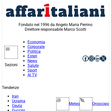
Vai
al
contenuto
Fondato nel 1996 da Angelo Maria Perrino
Direttore responsabile Marco Scotti
Economia
Corporate
Politica
Esteri
Facebook
Instagr
Linke
X
News
Sezioni
Salute
Sport
AI TV
Tendenze
Iran
Ucraina
Meteo
Oroscopo
Ceuta
Guccini