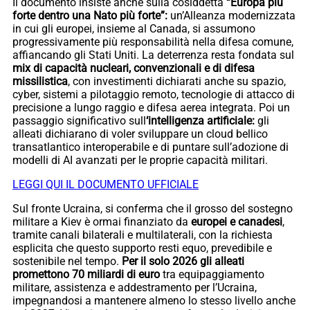
Il documento insiste anche sulla cosiddetta
“Europa più
forte dentro una Nato più forte”:
un’Alleanza modernizzata
in cui gli europei, insieme al Canada, si assumono
progressivamente più responsabilità nella difesa comune,
affiancando gli Stati Uniti. La deterrenza resta fondata sul
mix di capacità nucleari, convenzionali e di difesa
missilistica
, con investimenti dichiarati anche su spazio,
cyber, sistemi a pilotaggio remoto, tecnologie di attacco di
precisione a lungo raggio e difesa aerea integrata. Poi un
passaggio significativo sull
‘intelligenza artificiale:
gli
alleati dichiarano di voler sviluppare un cloud bellico
transatlantico interoperabile e di puntare sull’adozione di
modelli di AI avanzati per le proprie capacità militari.
LEGGI QUI IL DOCUMENTO UFFICIALE
Sul fronte Ucraina, si conferma che il grosso del sostegno
militare a Kiev è ormai finanziato da
europei e canadesi
,
tramite canali bilaterali e multilaterali, con la richiesta
esplicita che questo supporto resti equo, prevedibile e
sostenibile nel tempo.
Per il solo 2026 gli alleati
promettono 70 miliardi di euro
tra equipaggiamento
militare, assistenza e addestramento per l’Ucraina,
impegnandosi a mantenere almeno lo stesso livello anche