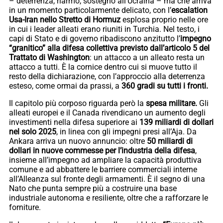
– deterrenza, riarmo, sostegno all’Ucraina – ma che arriva
in un momento particolarmente delicato, con l’
escalation
Usa-Iran nello Stretto di Hormuz
esplosa proprio nelle ore
in cui i leader alleati erano riuniti in Turchia. Nel testo, i
capi di Stato e di governo ribadiscono anzitutto l’
impegno
“granitico” alla difesa collettiva previsto dall’articolo 5 del
Trattato di Washington
: un attacco a un alleato resta un
attacco a tutti. È la cornice dentro cui si muove tutto il
resto della dichiarazione, con l’approccio alla deterrenza
esteso, come ormai da prassi, a
360 gradi su tutti i fronti.
Il capitolo più corposo riguarda però la
spesa militare.
Gli
alleati europei e il Canada rivendicano un aumento degli
investimenti nella difesa superiore ai
139 miliardi di dollari
nel solo 2025
, in linea con gli impegni presi all’Aja. Da
Ankara arriva un nuovo annuncio: oltre
50 miliardi di
dollari in nuove commesse per l’industria della difesa
,
insieme all’impegno ad ampliare la capacità produttiva
comune e ad abbattere le barriere commerciali interne
all’Alleanza sul fronte degli armamenti. È il segno di una
Nato che punta sempre più a costruire una base
industriale autonoma e resiliente, oltre che a rafforzare le
forniture.