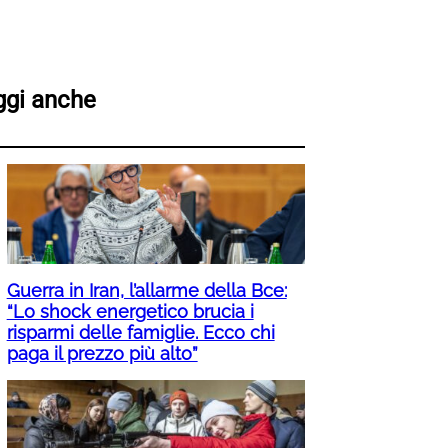
ggi anche
Guerra in Iran, l’allarme della Bce:
“Lo shock energetico brucia i
risparmi delle famiglie. Ecco chi
paga il prezzo più alto”