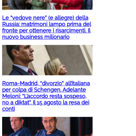
Le “vedove nere” (e allegre) della
Russia: matrimoni lampo prima del
fronte per ottenere i risarcimenti. Il
nuovo business milionario
Roma-Madrid, “divorzio” all’italiana
per colpa di Schengen. Adelante
Meloni: “L’accordo resta sospeso,
no a diktat”. Il 15 agosto la resa dei
conti