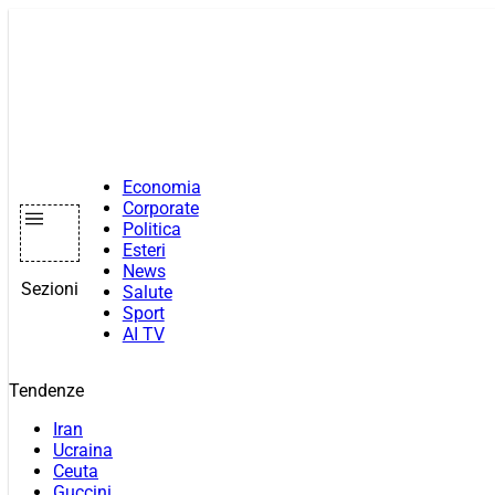
Vai
al
contenuto
Economia
Corporate
Politica
Esteri
News
Sezioni
Salute
Sport
AI TV
Tendenze
Iran
Ucraina
Ceuta
Guccini