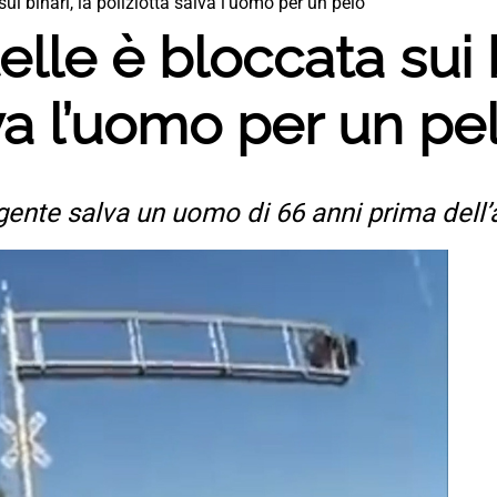
sui binari, la poliziotta salva l’uomo per un pelo
elle è bloccata sui b
lva l’uomo per un pe
agente salva un uomo di 66 anni prima dell’