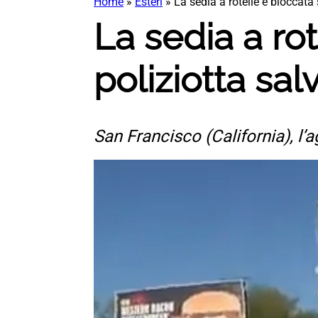
Home
»
Esteri
»
La sedia a rotelle è bloccata 
La sedia a rot
poliziotta sa
San Francisco (California), l’