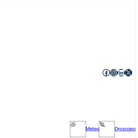
Facebook
Instagr
Linke
X
Meteo
Oroscopo