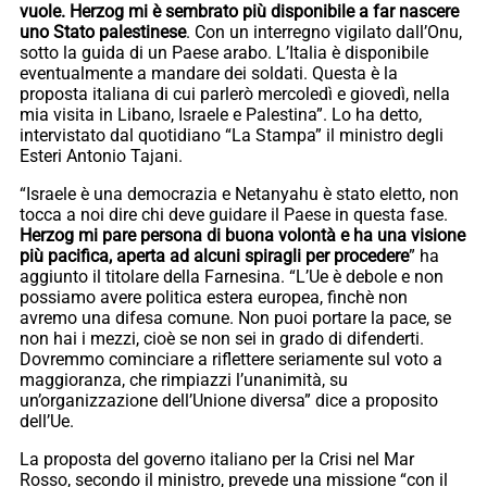
vuole. Herzog mi è sembrato più disponibile a far nascere
uno Stato palestinese
. Con un interregno vigilato dall’Onu,
sotto la guida di un Paese arabo. L’Italia è disponibile
eventualmente a mandare dei soldati. Questa è la
proposta italiana di cui parlerò mercoledì e giovedì, nella
mia visita in Libano, Israele e Palestina”. Lo ha detto,
intervistato dal quotidiano “La Stampa” il ministro degli
Esteri Antonio Tajani.
“Israele è una democrazia e Netanyahu è stato eletto, non
tocca a noi dire chi deve guidare il Paese in questa fase.
Herzog mi pare persona di buona volontà e ha una visione
più pacifica, aperta ad alcuni spiragli per procedere
” ha
aggiunto il titolare della Farnesina. “L’Ue è debole e non
possiamo avere politica estera europea, finchè non
avremo una difesa comune. Non puoi portare la pace, se
non hai i mezzi, cioè se non sei in grado di difenderti.
Dovremmo cominciare a riflettere seriamente sul voto a
maggioranza, che rimpiazzi l’unanimità, su
un’organizzazione dell’Unione diversa” dice a proposito
dell’Ue.
La proposta del governo italiano per la Crisi nel Mar
Rosso, secondo il ministro, prevede una missione “con il