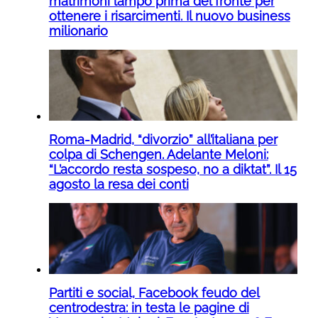
matrimoni lampo prima del fronte per
ottenere i risarcimenti. Il nuovo business
milionario
Roma-Madrid, “divorzio” all’italiana per
colpa di Schengen. Adelante Meloni:
“L’accordo resta sospeso, no a diktat”. Il 15
agosto la resa dei conti
Partiti e social, Facebook feudo del
centrodestra: in testa le pagine di