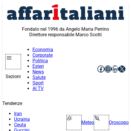
Vai
al
contenuto
Fondato nel 1996 da Angelo Maria Perrino
Direttore responsabile Marco Scotti
Economia
Corporate
Politica
Esteri
Facebook
Instagr
Linke
X
News
Sezioni
Salute
Sport
AI TV
Tendenze
Iran
Ucraina
Meteo
Oroscopo
Ceuta
Guccini