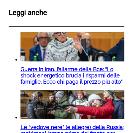
Leggi anche
Guerra in Iran, l’allarme della Bce: “Lo
shock energetico brucia i risparmi delle
famiglie. Ecco chi paga il prezzo più alto”
Le “vedove nere” (e allegre) della Russia: