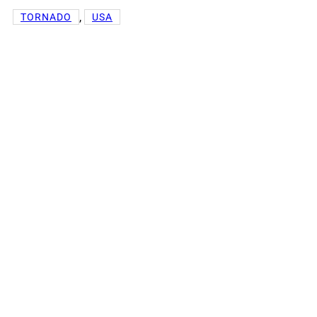
, 
TORNADO
USA