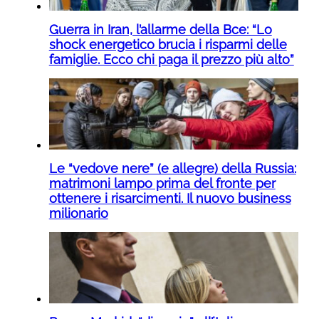
Guerra in Iran, l’allarme della Bce: “Lo
shock energetico brucia i risparmi delle
famiglie. Ecco chi paga il prezzo più alto”
Le “vedove nere” (e allegre) della Russia:
matrimoni lampo prima del fronte per
ottenere i risarcimenti. Il nuovo business
milionario