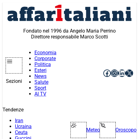
Vai
al
contenuto
Fondato nel 1996 da Angelo Maria Perrino
Direttore responsabile Marco Scotti
Economia
Corporate
Politica
Esteri
Facebook
Instagr
Linke
X
News
Sezioni
Salute
Sport
AI TV
Tendenze
Iran
Ucraina
Meteo
Oroscopo
Ceuta
Guccini