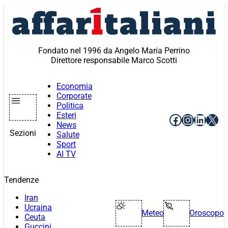
Vai
al
contenuto
Fondato nel 1996 da Angelo Maria Perrino
Direttore responsabile Marco Scotti
Economia
Corporate
Politica
Esteri
Facebook
Instagr
Linke
X
News
Sezioni
Salute
Sport
AI TV
Tendenze
Iran
Ucraina
Meteo
Oroscopo
Ceuta
Guccini