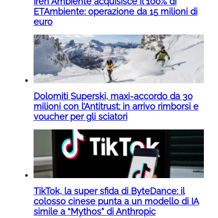
Iren Ambiente acquisisce il 100% di
ETAmbiente: operazione da 15 milioni di
euro
Dolomiti Superski, maxi-accordo da 30
milioni con l’Antitrust: in arrivo rimborsi e
voucher per gli sciatori
TikTok, la super sfida di ByteDance: il
colosso cinese punta a un modello di IA
simile a “Mythos” di Anthropic