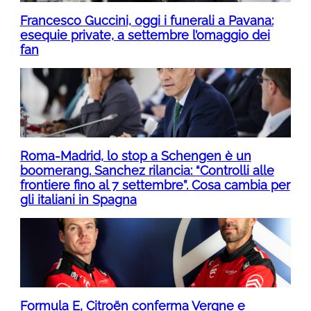
Francesco Guccini, oggi i funerali a Pavana:
esequie private, a settembre l’omaggio dei
fan
Roma-Madrid, lo stop a Schengen è un
boomerang. Sanchez rilancia: “Controlli alle
frontiere fino al 7 settembre”. Cosa cambia per
gli italiani in Spagna
Formula E, Citroën conferma Vergne e