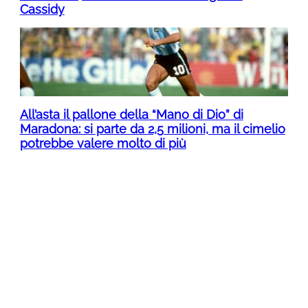
Cassidy
All’asta il pallone della “Mano di Dio” di
Maradona: si parte da 2,5 milioni, ma il cimelio
potrebbe valere molto di più