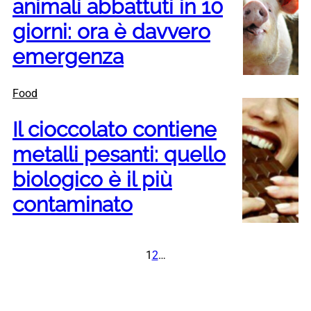
animali abbattuti in 10
giorni: ora è davvero
emergenza
Food
Il cioccolato contiene
metalli pesanti: quello
biologico è il più
contaminato
1
2
…