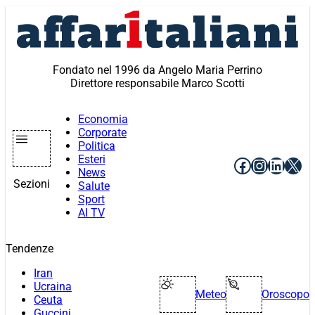
Vai
al
contenuto
Fondato nel 1996 da Angelo Maria Perrino
Direttore responsabile Marco Scotti
Economia
Corporate
Politica
Esteri
Facebook
Instagr
Linke
X
News
Sezioni
Salute
Sport
AI TV
Tendenze
Iran
Ucraina
Meteo
Oroscopo
Ceuta
Guccini