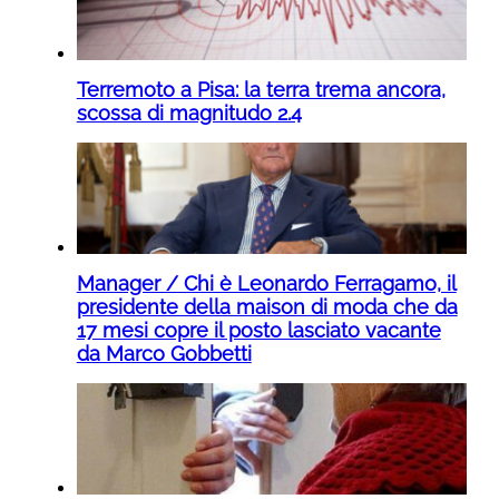
Terremoto a Pisa: la terra trema ancora,
scossa di magnitudo 2.4
Manager / Chi è Leonardo Ferragamo, il
presidente della maison di moda che da
17 mesi copre il posto lasciato vacante
da Marco Gobbetti