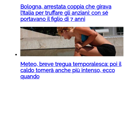
Bologna, arrestata coppia che girava
l’Italia per truffare gli anziani: con sé
portavano il figlio di 7 anni
Meteo, breve tregua temporalesca: poi il
caldo tornerà anche più intenso, ecco
quando