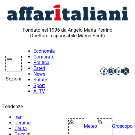
Vai
al
contenuto
Fondato nel 1996 da Angelo Maria Perrino
Direttore responsabile Marco Scotti
Economia
Corporate
Politica
Esteri
Facebook
Instagr
Linke
X
News
Sezioni
Salute
Sport
AI TV
Tendenze
Iran
Ucraina
Meteo
Oroscopo
Ceuta
Guccini