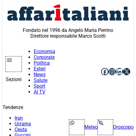
Vai
al
contenuto
Fondato nel 1996 da Angelo Maria Perrino
Direttore responsabile Marco Scotti
Economia
Corporate
Politica
Esteri
Facebook
Instagr
Linke
X
News
Sezioni
Salute
Sport
AI TV
Tendenze
Iran
Ucraina
Meteo
Oroscopo
Ceuta
Guccini