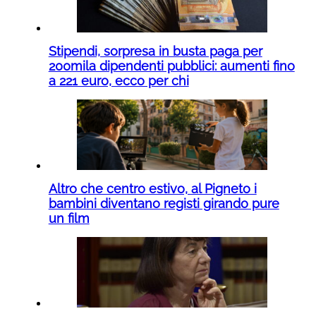
Stipendi, sorpresa in busta paga per
200mila dipendenti pubblici: aumenti fino
a 221 euro, ecco per chi
Altro che centro estivo, al Pigneto i
bambini diventano registi girando pure
un film