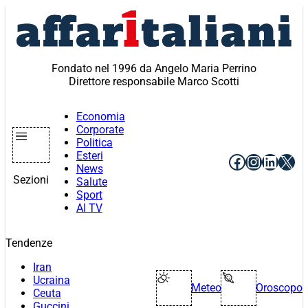
Vai
al
contenuto
Fondato nel 1996 da Angelo Maria Perrino
Direttore responsabile Marco Scotti
Economia
Corporate
Politica
Esteri
Facebook
Instagr
Linke
X
News
Sezioni
Salute
Sport
AI TV
Tendenze
Iran
Ucraina
Meteo
Oroscopo
Ceuta
Guccini