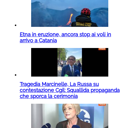
Etna in eruzione, ancora stop ai voli in
arrivo a Catania
Tragedia Marcinelle, La Russa su
contestazione Cgil: Squallida propaganda
che sporca la cerimonia