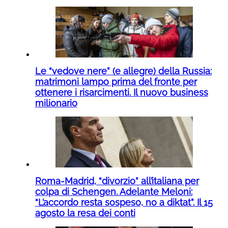
Le “vedove nere” (e allegre) della Russia:
matrimoni lampo prima del fronte per
ottenere i risarcimenti. Il nuovo business
milionario
Roma-Madrid, “divorzio” all’italiana per
colpa di Schengen. Adelante Meloni:
“L’accordo resta sospeso, no a diktat”. Il 15
agosto la resa dei conti