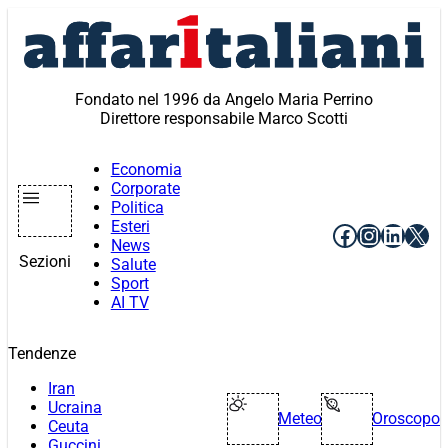
Vai
al
contenuto
Fondato nel 1996 da Angelo Maria Perrino
Direttore responsabile Marco Scotti
Economia
Corporate
Politica
Esteri
Facebook
Instagr
Linke
X
News
Sezioni
Salute
Sport
AI TV
Tendenze
Iran
Ucraina
Meteo
Oroscopo
Ceuta
Guccini