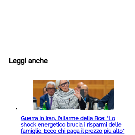
Leggi anche
Guerra in Iran, l’allarme della Bce: “Lo
shock energetico brucia i risparmi delle
famiglie. Ecco chi paga il prezzo più alto”