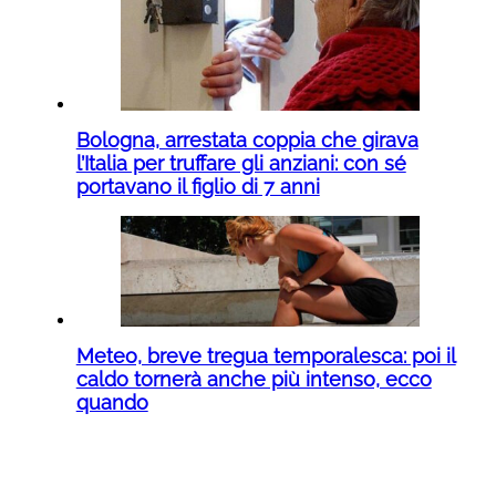
Bologna, arrestata coppia che girava
l’Italia per truffare gli anziani: con sé
portavano il figlio di 7 anni
Meteo, breve tregua temporalesca: poi il
caldo tornerà anche più intenso, ecco
quando