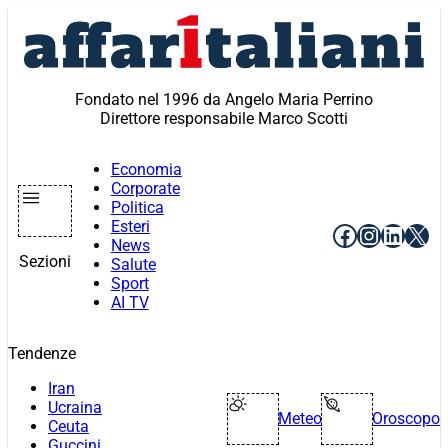
Vai
al
contenuto
Fondato nel 1996 da Angelo Maria Perrino
Direttore responsabile Marco Scotti
Economia
Corporate
Politica
Esteri
Facebook
Instagr
Linke
X
News
Sezioni
Salute
Sport
AI TV
Tendenze
Iran
Ucraina
Meteo
Oroscopo
Ceuta
Guccini