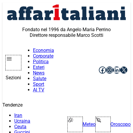
Vai
al
contenuto
Fondato nel 1996 da Angelo Maria Perrino
Direttore responsabile Marco Scotti
Economia
Corporate
Politica
Esteri
Facebook
Instagr
Linke
X
News
Sezioni
Salute
Sport
AI TV
Tendenze
Iran
Ucraina
Meteo
Oroscopo
Ceuta
Guccini