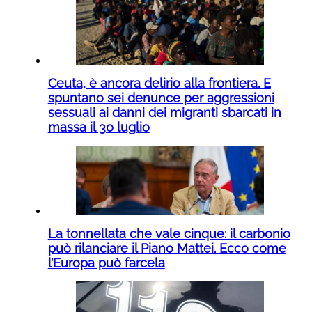
Ceuta, è ancora delirio alla frontiera. E
spuntano sei denunce per aggressioni
sessuali ai danni dei migranti sbarcati in
massa il 30 luglio
La tonnellata che vale cinque: il carbonio
può rilanciare il Piano Mattei. Ecco come
l’Europa può farcela