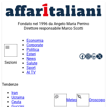
Vai
al
contenuto
Fondato nel 1996 da Angelo Maria Perrino
Direttore responsabile Marco Scotti
Economia
Corporate
Politica
Esteri
Facebook
Instagr
Linke
X
News
Sezioni
Salute
Sport
AI TV
Tendenze
Iran
Ucraina
Meteo
Oroscopo
Ceuta
Guccini