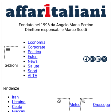
Vai
al
contenuto
Fondato nel 1996 da Angelo Maria Perrino
Direttore responsabile Marco Scotti
Economia
Corporate
Politica
Esteri
Facebook
Instagr
Linke
X
News
Sezioni
Salute
Sport
AI TV
Tendenze
Iran
Ucraina
Meteo
Oroscopo
Ceuta
Guccini