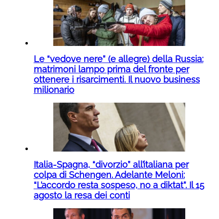
Le “vedove nere” (e allegre) della Russia:
matrimoni lampo prima del fronte per
ottenere i risarcimenti. Il nuovo business
milionario
Italia-Spagna, “divorzio” all’italiana per
colpa di Schengen. Adelante Meloni:
“L’accordo resta sospeso, no a diktat”. Il 15
agosto la resa dei conti