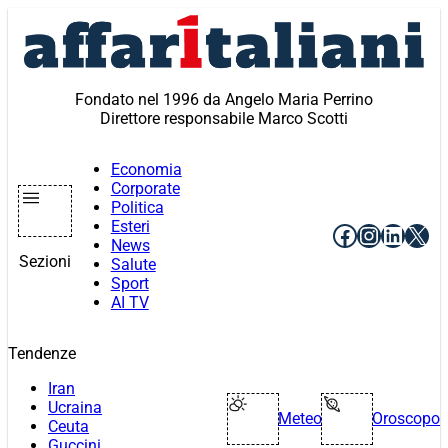
Vai
al
contenuto
Fondato nel 1996 da Angelo Maria Perrino
Direttore responsabile Marco Scotti
Economia
Corporate
Politica
Esteri
Facebook
Instagr
Linke
X
News
Sezioni
Salute
Sport
AI TV
Tendenze
Iran
Ucraina
Meteo
Oroscopo
Ceuta
Guccini