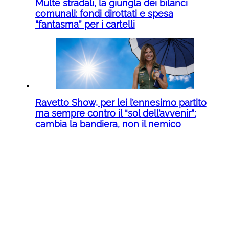
Multe stradali, la giungla dei bilanci
comunali: fondi dirottati e spesa
“fantasma” per i cartelli
Ravetto Show, per lei l’ennesimo partito
ma sempre contro il “sol dell’avvenir”:
cambia la bandiera, non il nemico