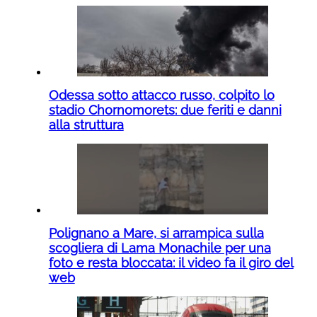
Odessa sotto attacco russo, colpito lo
stadio Chornomorets: due feriti e danni
alla struttura
Polignano a Mare, si arrampica sulla
scogliera di Lama Monachile per una
foto e resta bloccata: il video fa il giro del
web