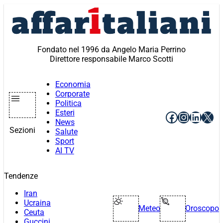
Vai
al
contenuto
Fondato nel 1996 da Angelo Maria Perrino
Direttore responsabile Marco Scotti
Economia
Corporate
Politica
Esteri
Facebook
Instagr
Linke
X
News
Sezioni
Salute
Sport
AI TV
Tendenze
Iran
Ucraina
Meteo
Oroscopo
Ceuta
Guccini