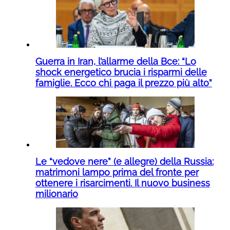
Guerra in Iran, l’allarme della Bce: “Lo
shock energetico brucia i risparmi delle
famiglie. Ecco chi paga il prezzo più alto”
Le “vedove nere” (e allegre) della Russia:
matrimoni lampo prima del fronte per
ottenere i risarcimenti. Il nuovo business
milionario