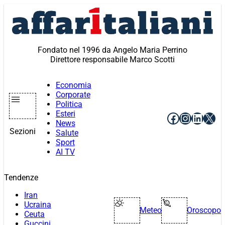
Vai
al
contenuto
Fondato nel 1996 da Angelo Maria Perrino
Direttore responsabile Marco Scotti
Economia
Corporate
Politica
Esteri
Facebook
Instagr
Linke
X
News
Sezioni
Salute
Sport
AI TV
Tendenze
Iran
Ucraina
Meteo
Oroscopo
Ceuta
Guccini