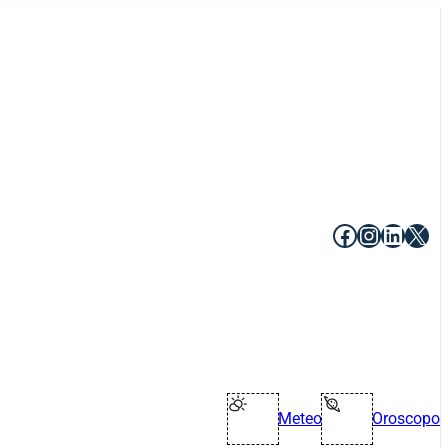
Facebook
Instagr
Linke
X
Meteo
Oroscopo