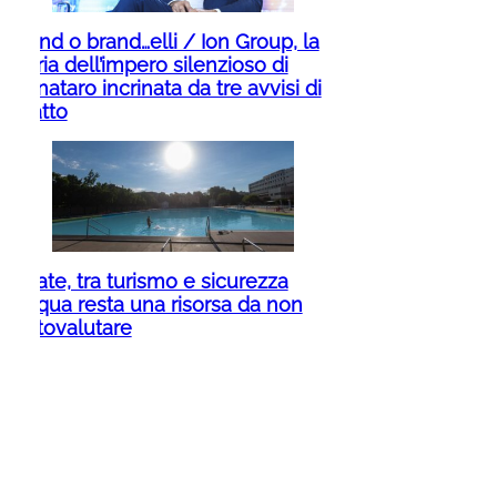
Brand o brand…elli / Ion Group, la
storia dell’impero silenzioso di
Pignataro incrinata da tre avvisi di
sfratto
Estate, tra turismo e sicurezza
l’acqua resta una risorsa da non
sottovalutare