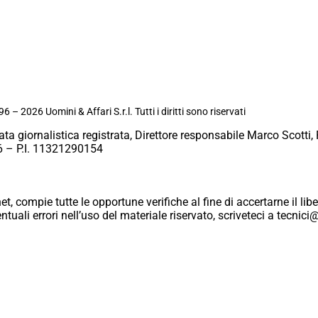
6 – 2026 Uomini & Affari S.r.l. Tutti i diritti sono riservati
ata giornalistica registrata, Direttore responsabile Marco Scotti, 
 – P.I. 11321290154
et, compie tutte le opportune verifiche al fine di accertarne il libe
eventuali errori nell’uso del materiale riservato, scriveteci a tecn