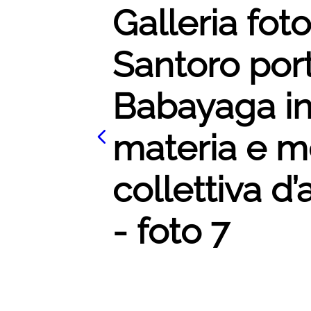
Galleria fo
Santoro por
Babayaga in
materia e m
collettiva d’a
- foto 7