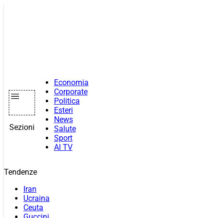
Vai
al
contenuto
Economia
Corporate
Politica
Esteri
News
Sezioni
Salute
Sport
AI TV
Tendenze
Iran
Ucraina
Ceuta
Guccini