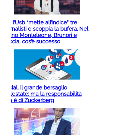
Rai, l’Usb “mette all’indice” tre
giornalisti e scoppia la bufera. Nel
mirino Monteleone, Brunori e
Boccia, cos’è successo
Social, il grande bersaglio
dell’estate: ma la responsabilità
non è di Zuckerberg