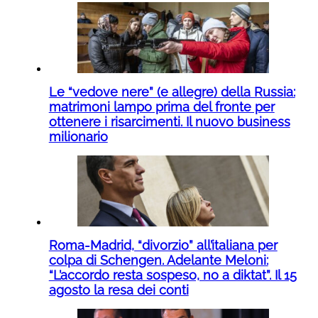
Le “vedove nere” (e allegre) della Russia:
matrimoni lampo prima del fronte per
ottenere i risarcimenti. Il nuovo business
milionario
Roma-Madrid, “divorzio” all’italiana per
colpa di Schengen. Adelante Meloni:
“L’accordo resta sospeso, no a diktat”. Il 15
agosto la resa dei conti