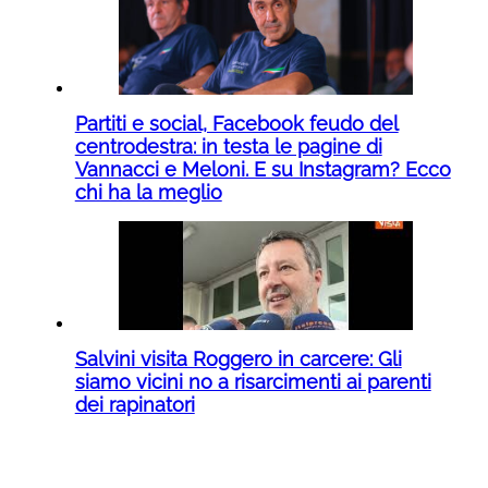
Partiti e social, Facebook feudo del
centrodestra: in testa le pagine di
Vannacci e Meloni. E su Instagram? Ecco
chi ha la meglio
Salvini visita Roggero in carcere: Gli
siamo vicini no a risarcimenti ai parenti
dei rapinatori