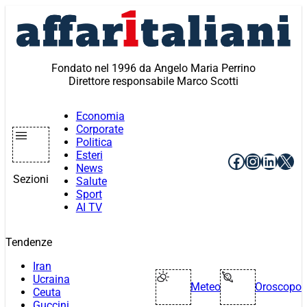
Vai
al
contenuto
Fondato nel 1996 da Angelo Maria Perrino
Direttore responsabile Marco Scotti
Economia
Corporate
Politica
Esteri
Facebook
Instagr
Linke
X
News
Sezioni
Salute
Sport
AI TV
Tendenze
Iran
Ucraina
Meteo
Oroscopo
Ceuta
Guccini