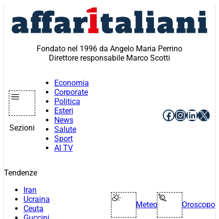
Vai
al
contenuto
Fondato nel 1996 da Angelo Maria Perrino
Direttore responsabile Marco Scotti
Economia
Corporate
Politica
Esteri
Facebook
Instagr
Linke
X
News
Sezioni
Salute
Sport
AI TV
Tendenze
Iran
Ucraina
Meteo
Oroscopo
Ceuta
Guccini