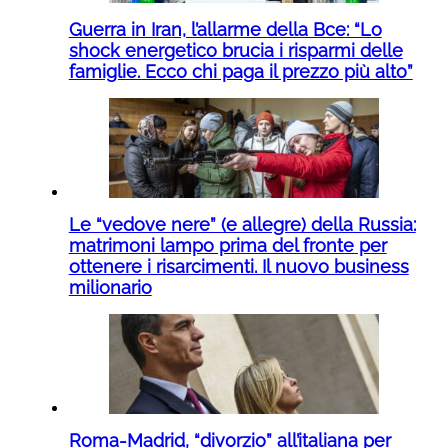
Guerra in Iran, l’allarme della Bce: “Lo
shock energetico brucia i risparmi delle
famiglie. Ecco chi paga il prezzo più alto”
Le “vedove nere” (e allegre) della Russia:
matrimoni lampo prima del fronte per
ottenere i risarcimenti. Il nuovo business
milionario
Roma-Madrid, “divorzio” all’italiana per