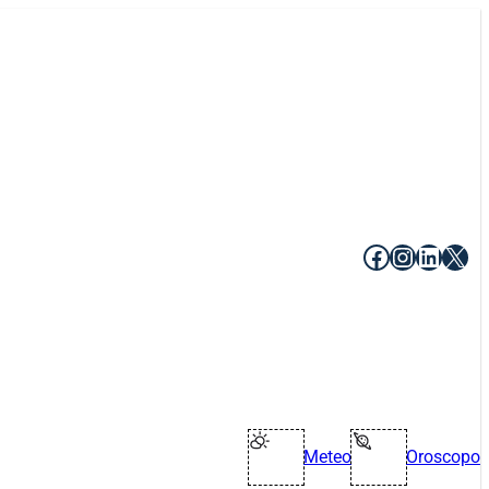
Facebook
Instagr
Linke
X
Meteo
Oroscopo