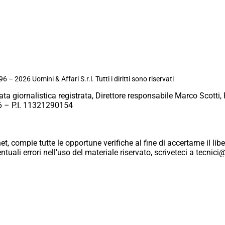
6 – 2026 Uomini & Affari S.r.l. Tutti i diritti sono riservati
ata giornalistica registrata, Direttore responsabile Marco Scotti, 
 – P.I. 11321290154
et, compie tutte le opportune verifiche al fine di accertarne il libe
eventuali errori nell’uso del materiale riservato, scriveteci a tecn