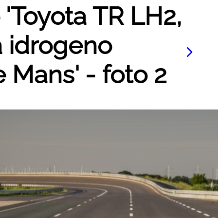
o 'Toyota TR LH2,
 a idrogeno
 Mans' - foto 2
Le