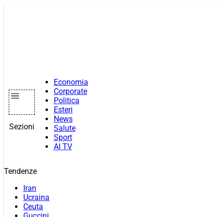
Vai
al
contenuto
Economia
Corporate
Politica
Esteri
News
Sezioni
Salute
Sport
AI TV
Tendenze
Iran
Ucraina
Ceuta
Guccini