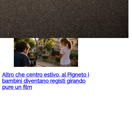
Stipendi, sorpresa in busta paga
per 200mila dipendenti pubblici:
aumenti fino a 221 euro, ecco per
chi
Altro che centro estivo, al Pigneto i
bambini diventano registi girando
pure un film