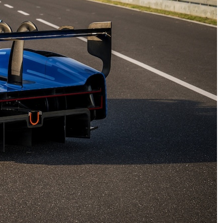
Cascate di Monte Gelato: se tutte
le vie portano a Roma, alcune ci
conducono alla scoperta della
Valle del Treja
Infantino “latin lover”, il Telegraph
accusa: “All’amante una buonuscita
a sei cifre”. Nuova bufera sulla FIFA