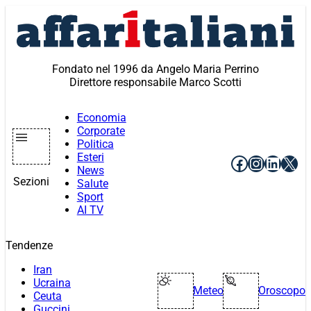
Vai
al
contenuto
Fondato nel 1996 da Angelo Maria Perrino
Direttore responsabile Marco Scotti
Economia
Corporate
Politica
Esteri
Facebook
Instagr
Linke
X
News
Sezioni
Salute
Sport
AI TV
Tendenze
Iran
Ucraina
Meteo
Oroscopo
Ceuta
Guccini