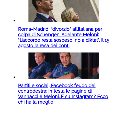
Roma-Madrid, “divorzio” all’italiana per
colpa di Schengen. Adelante Meloni:
“L’accordo resta sospeso, no a diktat”. Il 15
agosto la resa dei conti
Partiti e social, Facebook feudo del
centrodestra: in testa le pagine di
Vannacci e Meloni. E su Instagram? Ecco
chi ha la meglio