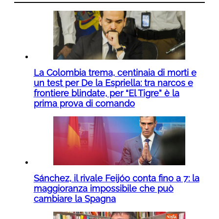
La Colombia trema, centinaia di morti e
un test per De la Espriella: tra narcos e
frontiere blindate, per “El Tigre” è la
prima prova di comando
Sánchez, il rivale Feijóo conta fino a 7: la
maggioranza impossibile che può
cambiare la Spagna