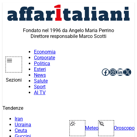
Vai
al
contenuto
Fondato nel 1996 da Angelo Maria Perrino
Direttore responsabile Marco Scotti
Economia
Corporate
Politica
Esteri
Facebook
Instagr
Linke
X
News
Sezioni
Salute
Sport
AI TV
Tendenze
Iran
Ucraina
Meteo
Oroscopo
Ceuta
Guccini