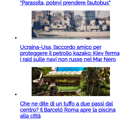
“Parassita, potevi prendere l’autobus”
Ucraina-Usa, l’accordo amico per
proteggere il petrolio kazako: Kiev ferma
i raid sulle navi non russe nel Mar Nero
Che ne dite di un tuffo a due passi dal
centro? Il Barceló Roma apre la piscina
alla città