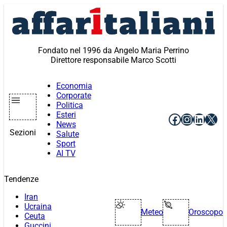
Vai
al
contenuto
Fondato nel 1996 da Angelo Maria Perrino
Direttore responsabile Marco Scotti
Economia
Corporate
Politica
Esteri
Facebook
Instagr
Linke
X
News
Sezioni
Salute
Sport
AI TV
Tendenze
Iran
Ucraina
Meteo
Oroscopo
Ceuta
Guccini