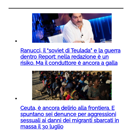
Ranucci, il “soviet di Teulada” e la guerra
dentro Report: nella redazione è un
risiko. Ma il conduttore è ancora a galla
Ceuta, è ancora delirio alla frontiera. E
spuntano sei denunce per aggressioni
sessuali ai danni dei migranti sbarcati in
massa il 30 luglio