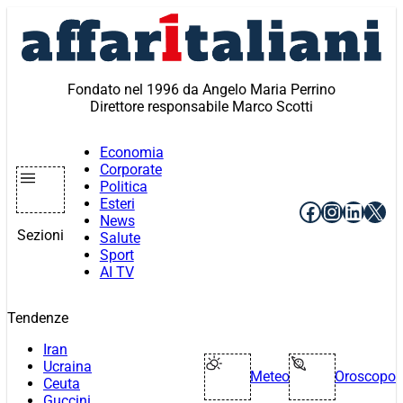
Vai
al
contenuto
Fondato nel 1996 da Angelo Maria Perrino
Direttore responsabile Marco Scotti
Economia
Corporate
Politica
Esteri
Facebook
Instagr
Linke
X
News
Sezioni
Salute
Sport
AI TV
Tendenze
Iran
Ucraina
Meteo
Oroscopo
Ceuta
Guccini