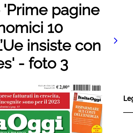
o 'Prime pagine
nomici 10
’Ue insiste con
es' - foto 3
Le