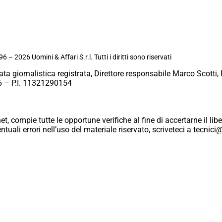
6 – 2026 Uomini & Affari S.r.l. Tutti i diritti sono riservati
ata giornalistica registrata, Direttore responsabile Marco Scotti, 
 – P.I. 11321290154
et, compie tutte le opportune verifiche al fine di accertarne il libe
eventuali errori nell’uso del materiale riservato, scriveteci a tecn