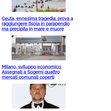
Ceuta, ennesima tragedia: prova a
raggiungere l’isola in parapendio
ma precipita in mare e muore
Milano, sviluppo economico.
Assegnati a Sogemi quattro
mercati comunali coperti