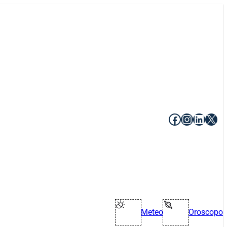
Facebook
Instagr
Linke
X
Meteo
Oroscopo