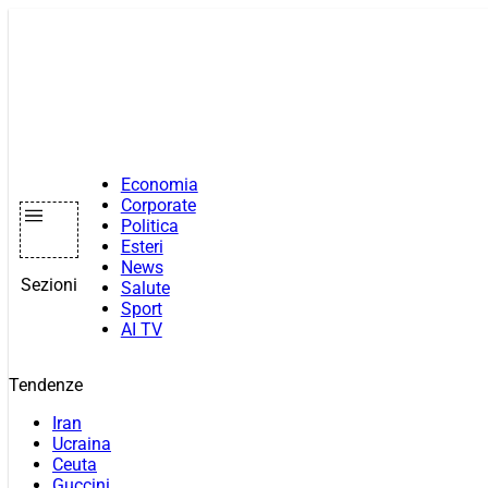
Vai
al
contenuto
Economia
Corporate
Politica
Esteri
News
Sezioni
Salute
Sport
AI TV
Tendenze
Iran
Ucraina
Ceuta
Guccini