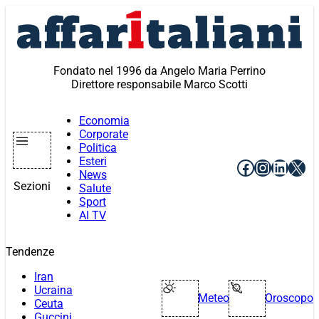
Vai
al
contenuto
Fondato nel 1996 da Angelo Maria Perrino
Direttore responsabile Marco Scotti
Economia
Corporate
Politica
Esteri
Facebook
Instagr
Linke
X
News
Sezioni
Salute
Sport
AI TV
Tendenze
Iran
Ucraina
Meteo
Oroscopo
Ceuta
Guccini