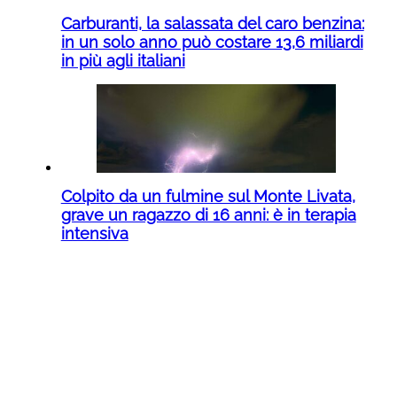
Carburanti, la salassata del caro benzina:
in un solo anno può costare 13,6 miliardi
in più agli italiani
Colpito da un fulmine sul Monte Livata,
grave un ragazzo di 16 anni: è in terapia
intensiva