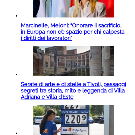
Marcinelle, Meloni: “Onorare il sacrificio,
in Europa non c’è spazio per chi calpesta
i diritti dei lavoratori”
Serate di arte e di stelle a Tivoli, passaggi
segreti tra storia, mito e leggenda di Villa
Adriana e Villa d’Este