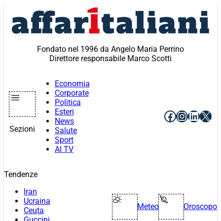
Vai
al
contenuto
Fondato nel 1996 da Angelo Maria Perrino
Direttore responsabile Marco Scotti
Economia
Corporate
Politica
Esteri
Facebook
Instagr
Linke
X
News
Sezioni
Salute
Sport
AI TV
Tendenze
Iran
Ucraina
Meteo
Oroscopo
Ceuta
Guccini