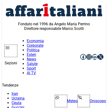
Vai
al
contenuto
Fondato nel 1996 da Angelo Maria Perrino
Direttore responsabile Marco Scotti
Economia
Corporate
Politica
Esteri
Facebook
Instagr
Linke
X
News
Sezioni
Salute
Sport
AI TV
Tendenze
Iran
Ucraina
Meteo
Oroscopo
Ceuta
Guccini