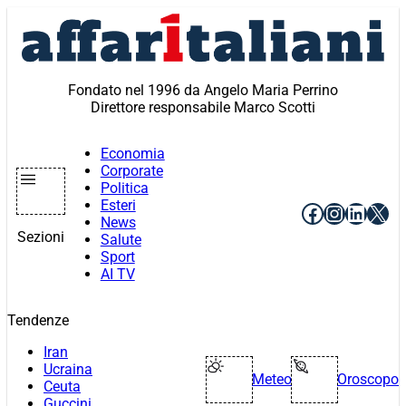
Vai
al
contenuto
Fondato nel 1996 da Angelo Maria Perrino
Direttore responsabile Marco Scotti
Economia
Corporate
Politica
Esteri
Facebook
Instagr
Linke
X
News
Sezioni
Salute
Sport
AI TV
Tendenze
Iran
Ucraina
Meteo
Oroscopo
Ceuta
Guccini