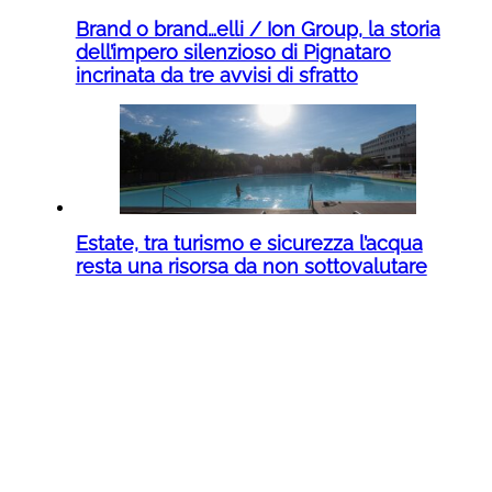
Brand o brand…elli / Ion Group, la storia
dell’impero silenzioso di Pignataro
incrinata da tre avvisi di sfratto
Estate, tra turismo e sicurezza l’acqua
resta una risorsa da non sottovalutare