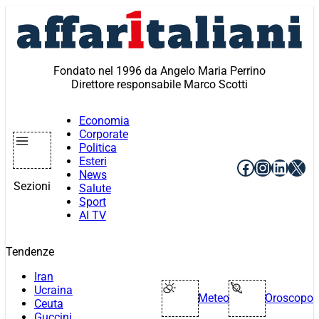
Vai
al
contenuto
Fondato nel 1996 da Angelo Maria Perrino
Direttore responsabile Marco Scotti
Economia
Corporate
Politica
Esteri
Facebook
Instagr
Linke
X
News
Sezioni
Salute
Sport
AI TV
Tendenze
Iran
Ucraina
Meteo
Oroscopo
Ceuta
Guccini