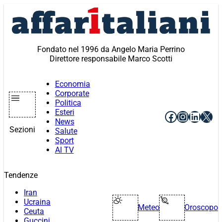
Vai
al
contenuto
Fondato nel 1996 da Angelo Maria Perrino
Direttore responsabile Marco Scotti
Economia
Corporate
Politica
Esteri
Facebook
Instagr
Linke
X
News
Sezioni
Salute
Sport
AI TV
Tendenze
Iran
Ucraina
Meteo
Oroscopo
Ceuta
Guccini