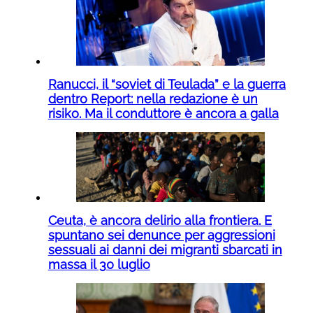
Ranucci, il “soviet di Teulada” e la guerra
dentro Report: nella redazione è un
risiko. Ma il conduttore è ancora a galla
Ceuta, è ancora delirio alla frontiera. E
spuntano sei denunce per aggressioni
sessuali ai danni dei migranti sbarcati in
massa il 30 luglio