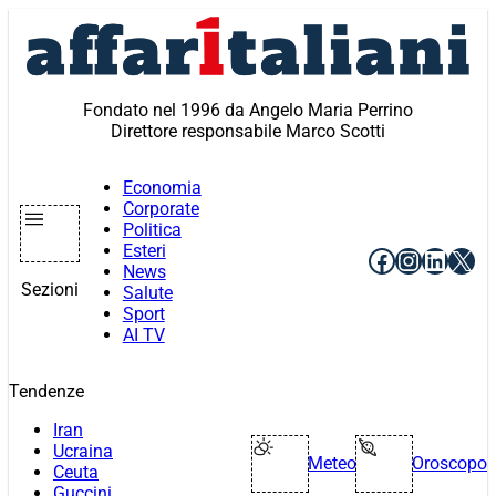
Vai
al
contenuto
Fondato nel 1996 da Angelo Maria Perrino
Direttore responsabile Marco Scotti
Economia
Corporate
Politica
Esteri
Facebook
Instagr
Linke
X
News
Sezioni
Salute
Sport
AI TV
Tendenze
Iran
Ucraina
Meteo
Oroscopo
Ceuta
Guccini