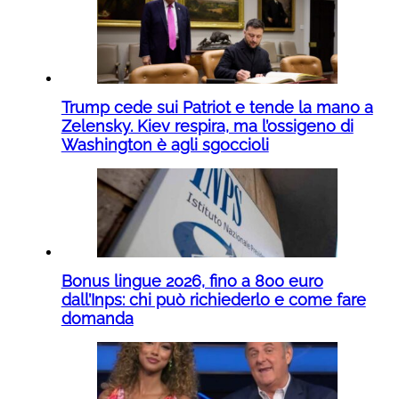
Trump cede sui Patriot e tende la mano a
Zelensky. Kiev respira, ma l’ossigeno di
Washington è agli sgoccioli
Bonus lingue 2026, fino a 800 euro
dall’Inps: chi può richiederlo e come fare
domanda