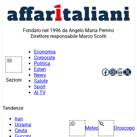
Vai
al
contenuto
Fondato nel 1996 da Angelo Maria Perrino
Direttore responsabile Marco Scotti
Economia
Corporate
Politica
Esteri
Facebook
Instagr
Linke
X
News
Sezioni
Salute
Sport
AI TV
Tendenze
Iran
Ucraina
Meteo
Oroscopo
Ceuta
Guccini