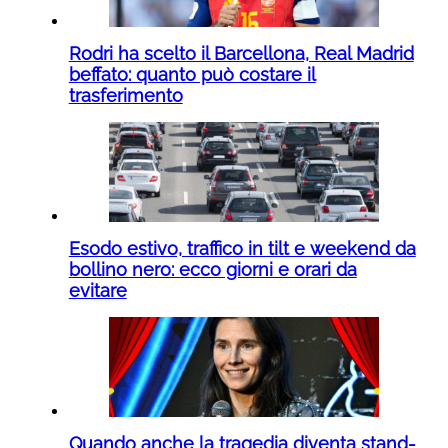
Rodri ha scelto il Barcellona, Real Madrid
beffato: quanto può costare il
trasferimento
Esodo estivo, traffico in tilt e weekend da
bollino nero: ecco giorni e orari da
evitare
Quando anche la tragedia diventa stand-