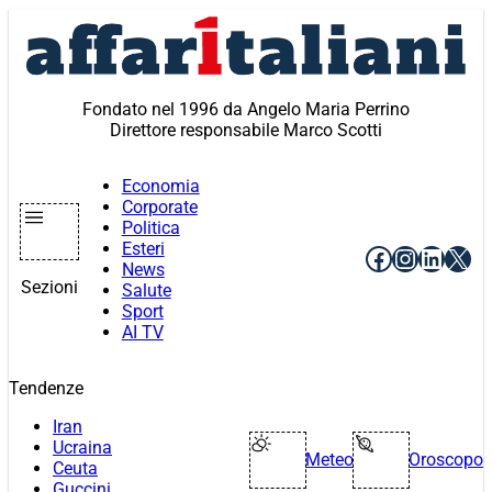
Vai
al
contenuto
Fondato nel 1996 da Angelo Maria Perrino
Direttore responsabile Marco Scotti
Economia
Corporate
Politica
Esteri
Facebook
Instagr
Linke
X
News
Sezioni
Salute
Sport
AI TV
Tendenze
Iran
Ucraina
Meteo
Oroscopo
Ceuta
Guccini