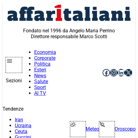
Vai
al
contenuto
Fondato nel 1996 da Angelo Maria Perrino
Direttore responsabile Marco Scotti
Economia
Corporate
Politica
Esteri
Facebook
Instagr
Linke
X
News
Sezioni
Salute
Sport
AI TV
Tendenze
Iran
Ucraina
Meteo
Oroscopo
Ceuta
Guccini