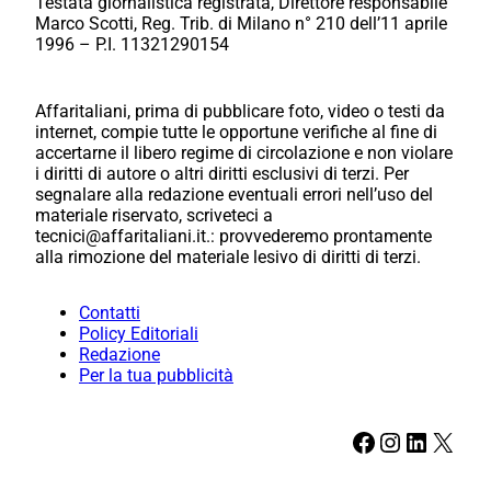
Testata giornalistica registrata, Direttore responsabile
Marco Scotti, Reg. Trib. di Milano n° 210 dell’11 aprile
1996 – P.I. 11321290154
Affaritaliani, prima di pubblicare foto, video o testi da
internet, compie tutte le opportune verifiche al fine di
accertarne il libero regime di circolazione e non violare
i diritti di autore o altri diritti esclusivi di terzi. Per
segnalare alla redazione eventuali errori nell’uso del
materiale riservato, scriveteci a
tecnici@affaritaliani.it.: provvederemo prontamente
alla rimozione del materiale lesivo di diritti di terzi.
Contatti
Policy Editoriali
Redazione
Per la tua pubblicità
Facebook
Instagram
LinkedIn
X