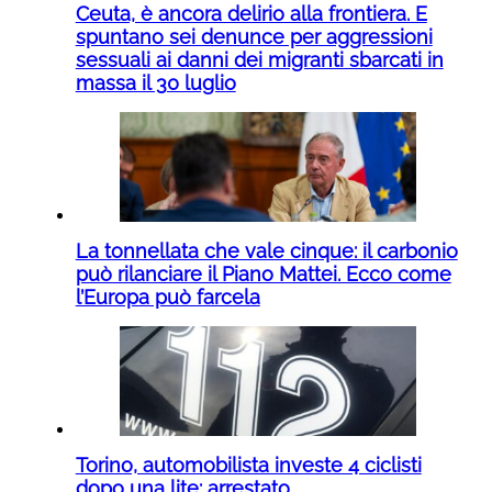
Ceuta, è ancora delirio alla frontiera. E
spuntano sei denunce per aggressioni
sessuali ai danni dei migranti sbarcati in
massa il 30 luglio
La tonnellata che vale cinque: il carbonio
può rilanciare il Piano Mattei. Ecco come
l’Europa può farcela
Torino, automobilista investe 4 ciclisti
dopo una lite: arrestato