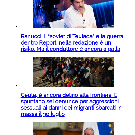
Ranucci, il “soviet di Teulada” e la guerra
dentro Report: nella redazione è un
risiko. Ma il conduttore è ancora a galla
Ceuta, è ancora delirio alla frontiera. E
spuntano sei denunce per aggressioni
sessuali ai danni dei migranti sbarcati in
massa il 30 luglio