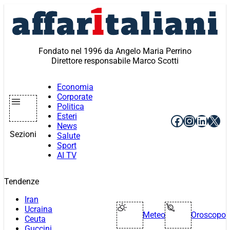
Vai
al
contenuto
Fondato nel 1996 da Angelo Maria Perrino
Direttore responsabile Marco Scotti
Economia
Corporate
Politica
Esteri
Facebook
Instagr
Linke
X
News
Sezioni
Salute
Sport
AI TV
Tendenze
Iran
Ucraina
Meteo
Oroscopo
Ceuta
Guccini