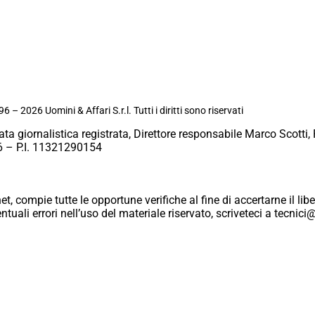
6 – 2026 Uomini & Affari S.r.l. Tutti i diritti sono riservati
ata giornalistica registrata, Direttore responsabile Marco Scotti, 
 – P.I. 11321290154
et, compie tutte le opportune verifiche al fine di accertarne il libe
eventuali errori nell’uso del materiale riservato, scriveteci a tecn