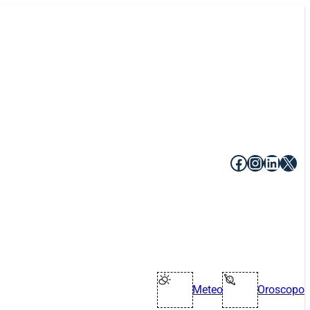
Facebook
Instagr
Linke
X
Meteo
Oroscopo