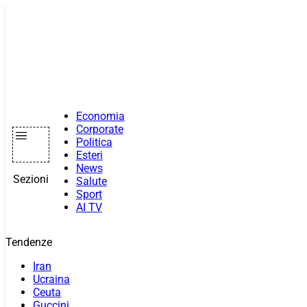
Vai
al
contenuto
Economia
Corporate
Politica
Esteri
News
Sezioni
Salute
Sport
AI TV
Tendenze
Iran
Ucraina
Ceuta
Guccini