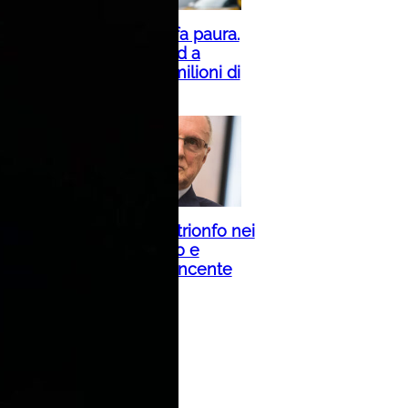
Cina, il tifone Dolphin fa paura.
Precipitazioni da record a
Shanghai: ci sono 1,6 milioni di
evacuati
Chi era Livio Berruti, il trionfo nei
200 metri a Roma 1960 e
l’immagine dell’Italia vincente