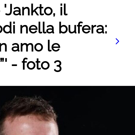
'Jankto, il
di nella bufera:
n amo le
' - foto 3
Le