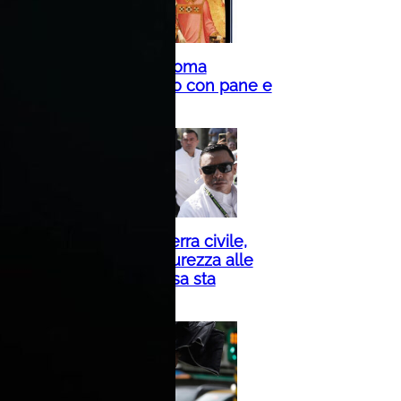
10 agosto – Quando Roma
celebrava San Lorenzo con pane e
prosciutto
Colombia a rischio guerra civile,
Panama rafforza la sicurezza alle
frontiere. Ecco che cosa sta
succedendo