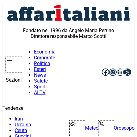
Vai
al
contenuto
Fondato nel 1996 da Angelo Maria Perrino
Direttore responsabile Marco Scotti
Economia
Corporate
Politica
Esteri
Facebook
Instagr
Linke
X
News
Sezioni
Salute
Sport
AI TV
Tendenze
Iran
Ucraina
Meteo
Oroscopo
Ceuta
Guccini