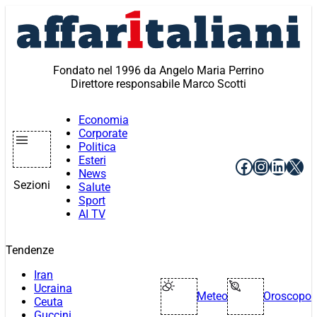
Vai
al
contenuto
Fondato nel 1996 da Angelo Maria Perrino
Direttore responsabile Marco Scotti
Economia
Corporate
Politica
Esteri
Facebook
Instagr
Linke
X
News
Sezioni
Salute
Sport
AI TV
Tendenze
Iran
Ucraina
Meteo
Oroscopo
Ceuta
Guccini