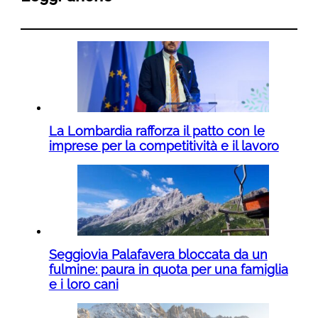
La Lombardia rafforza il patto con le
imprese per la competitività e il lavoro
Seggiovia Palafavera bloccata da un
fulmine: paura in quota per una famiglia
e i loro cani