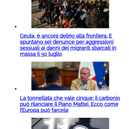
Ceuta, è ancora delirio alla frontiera. E
spuntano sei denunce per aggressioni
sessuali ai danni dei migranti sbarcati in
massa il 30 luglio
La tonnellata che vale cinque: il carbonio
può rilanciare il Piano Mattei. Ecco come
l’Europa può farcela