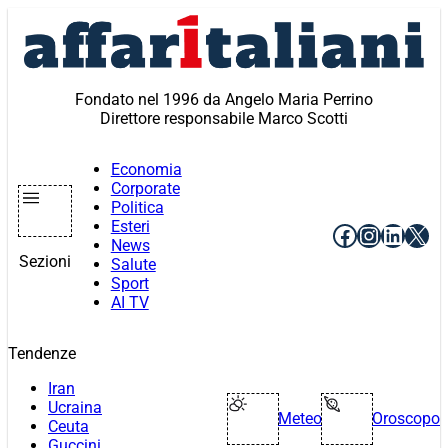
Vai
al
contenuto
Fondato nel 1996 da Angelo Maria Perrino
Direttore responsabile Marco Scotti
Economia
Corporate
Politica
Esteri
Facebook
Instagr
Linke
X
News
Sezioni
Salute
Sport
AI TV
Tendenze
Iran
Ucraina
Meteo
Oroscopo
Ceuta
Guccini