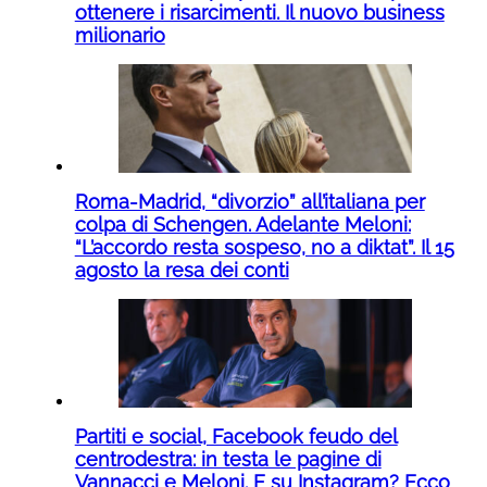
ottenere i risarcimenti. Il nuovo business
milionario
Roma-Madrid, “divorzio” all’italiana per
colpa di Schengen. Adelante Meloni:
“L’accordo resta sospeso, no a diktat”. Il 15
agosto la resa dei conti
Partiti e social, Facebook feudo del
centrodestra: in testa le pagine di
Vannacci e Meloni. E su Instagram? Ecco