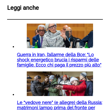
Leggi anche
Guerra in Iran, l’allarme della Bce: “Lo
shock energetico brucia i risparmi delle
famiglie. Ecco chi paga il prezzo più alto”
Le “vedove nere” (e allegre) della Russia:
matrimoni lampo prima del fronte per