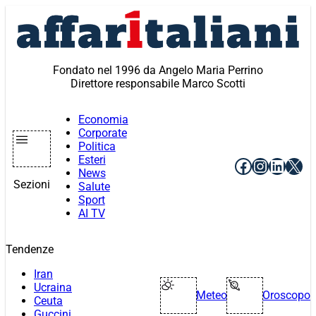
Vai
al
contenuto
Fondato nel 1996 da Angelo Maria Perrino
Direttore responsabile Marco Scotti
Economia
Corporate
Politica
Esteri
Facebook
Instagr
Linke
X
News
Sezioni
Salute
Sport
AI TV
Tendenze
Iran
Ucraina
Meteo
Oroscopo
Ceuta
Guccini