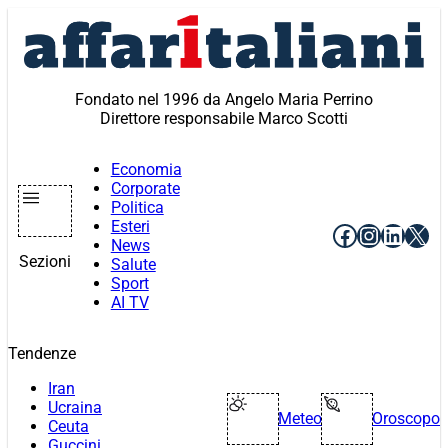
Vai
al
contenuto
Fondato nel 1996 da Angelo Maria Perrino
Direttore responsabile Marco Scotti
Economia
Corporate
Politica
Esteri
Facebook
Instagr
Linke
X
News
Sezioni
Salute
Sport
AI TV
Tendenze
Iran
Ucraina
Meteo
Oroscopo
Ceuta
Guccini