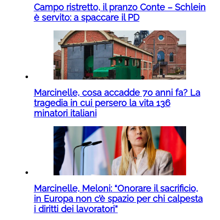
Campo ristretto, il pranzo Conte – Schlein
è servito: a spaccare il PD
Marcinelle, cosa accadde 70 anni fa? La
tragedia in cui persero la vita 136
minatori italiani
Marcinelle, Meloni: “Onorare il sacrificio,
in Europa non c’è spazio per chi calpesta
i diritti dei lavoratori”