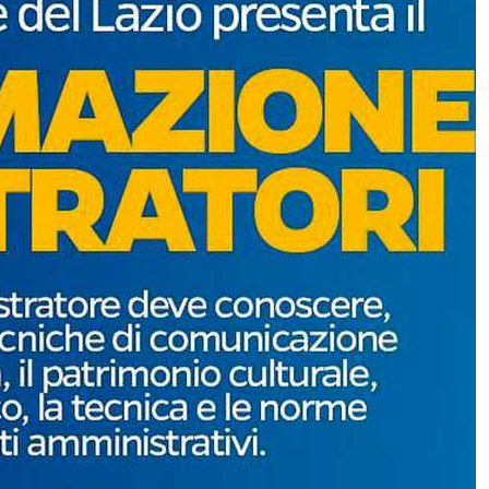
L’Egitto entra nell’alleanza con
Turchia, Arabia Saudita e Pakistan?
Ankara ne è sicura
Prima del cinema venne il
pianoforte: Anthony Hopkins firma
il suo sogno da compositore su
etichetta Decca