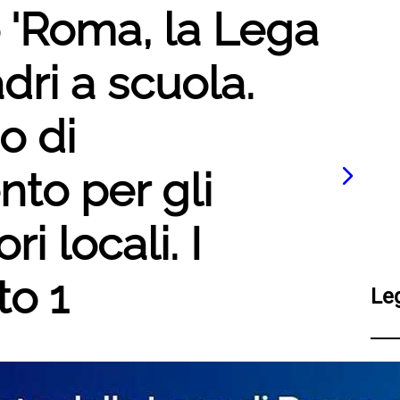
o 'Roma, la Lega
ri a scuola.
so di
to per gli
i locali. I
to 1
Le