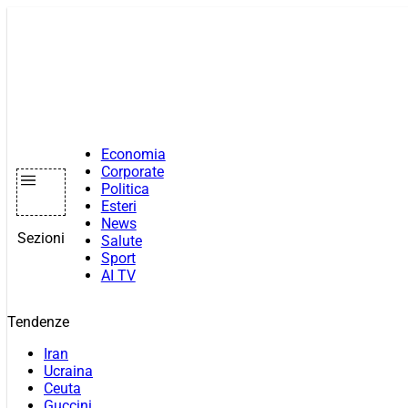
Vai
al
contenuto
Economia
Corporate
Politica
Esteri
News
Sezioni
Salute
Sport
AI TV
Tendenze
Iran
Ucraina
Ceuta
Guccini