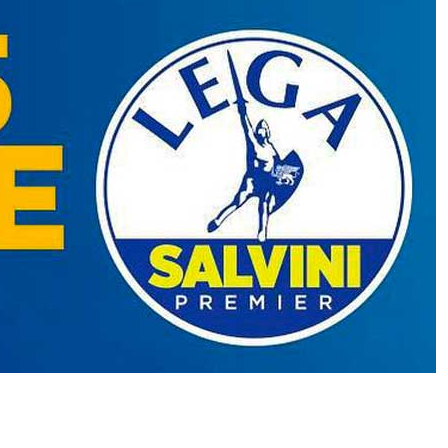
Khamenei in punto di morte e
tensioni regionali: ecco perché
questo è “il momento migliore” per
un accordo con gli Usa, come dice
l’Iran
Mita Medici: “Sindaco, si svegli”. La
Voce degli amici alberi chiede di
essere ascoltata. “E agli amici,
come ai nemici, non si spara mai” –
INTERVISTA ESCLUSIVA