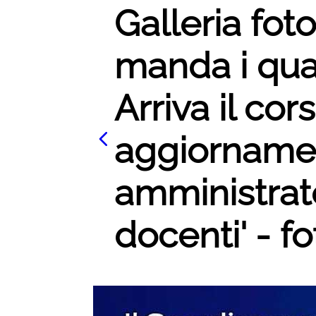
Galleria fot
manda i quad
Arriva il cor
aggiornamen
amministrator
docenti' - fo