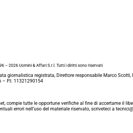
6 – 2026 Uomini & Affari S.r.l. Tutti i diritti sono riservati
ata giornalistica registrata, Direttore responsabile Marco Scotti, 
 – P.I. 11321290154
et, compie tutte le opportune verifiche al fine di accertarne il libe
eventuali errori nell’uso del materiale riservato, scriveteci a tecn