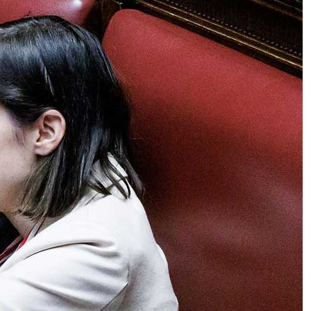
Torino, automobilista investe 4
ciclisti dopo una lite: arrestato
Rita De Crescenzo presenta la sua
scimmia ai fan, ma sui social
scoppia la polemica – VIDEO
Rai, l’Usb “mette all’indice” tre