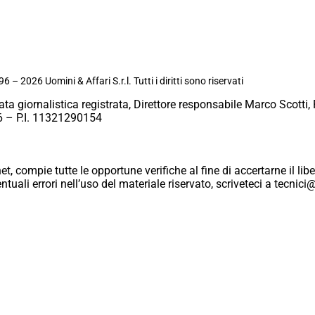
6 – 2026 Uomini & Affari S.r.l. Tutti i diritti sono riservati
ata giornalistica registrata, Direttore responsabile Marco Scotti, 
 – P.I. 11321290154
et, compie tutte le opportune verifiche al fine di accertarne il libe
eventuali errori nell’uso del materiale riservato, scriveteci a tecn