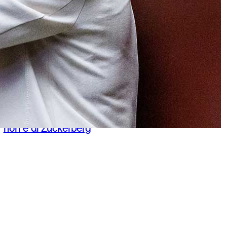
giornalisti e scoppia la bufera. Nel
mirino Monteleone, Brunori e
Boccia, cos’è successo
Social, il grande bersaglio
dell’estate: ma la responsabilità
non è di Zuckerberg