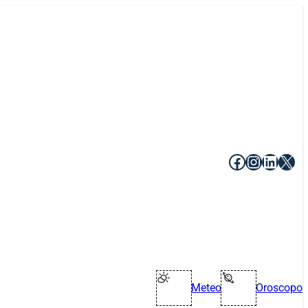
Facebook
Instagr
Linke
X
Meteo
Oroscopo