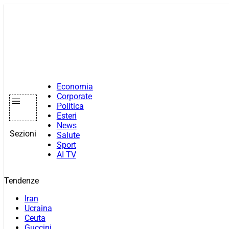
Vai
al
contenuto
Economia
Corporate
Politica
Esteri
News
Sezioni
Salute
Sport
AI TV
Tendenze
Iran
Ucraina
Ceuta
Guccini