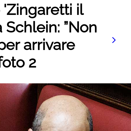
'Zingaretti il
 a Schlein: ”Non
er arrivare
foto 2
Le